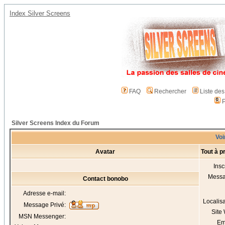
Index Silver Screens
FAQ
Rechercher
Liste de
P
Silver Screens Index du Forum
Voi
Avatar
Tout à 
Insc
Mess
Contact bonobo
Adresse e-mail:
Localis
Message Privé:
Site
MSN Messenger:
Em