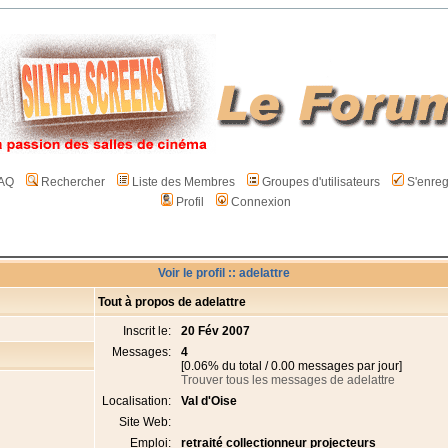
AQ
Rechercher
Liste des Membres
Groupes d'utilisateurs
S'enreg
Profil
Connexion
Voir le profil :: adelattre
Tout à propos de adelattre
Inscrit le:
20 Fév 2007
Messages:
4
[0.06% du total / 0.00 messages par jour]
Trouver tous les messages de adelattre
Localisation:
Val d'Oise
Site Web:
Emploi:
retraité collectionneur projecteurs