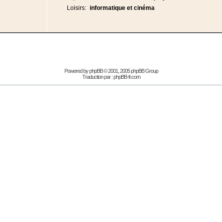
Loisirs:
informatique et cinéma
Powered by
phpBB
© 2001, 2005 phpBB Group
Traduction par :
phpBB-fr.com