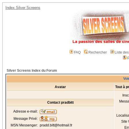
Index Silver Screens
FAQ
Rechercher
Liste de
P
Silver Screens Index du Forum
Voir
Avatar
Tout à p
Insc
Mess
Contact pradbitt
Adresse e-mail:
Localis
Message Privé:
Site
MSN Messenger:
pradd.bitt@hotmail.fr
Em