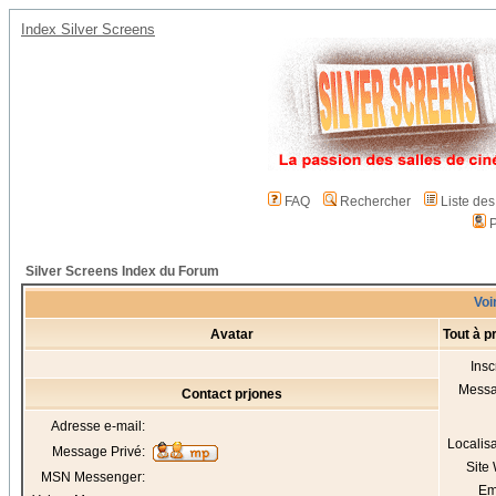
Index Silver Screens
FAQ
Rechercher
Liste de
P
Silver Screens Index du Forum
Voir
Avatar
Tout à p
Insc
Mess
Contact prjones
Adresse e-mail:
Localis
Message Privé:
Site
MSN Messenger:
Em