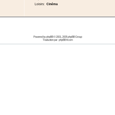
Loisirs:
Cinéma
Powered by
phpBB
© 2001, 2005 phpBB Group
Traduction par :
phpBB-fr.com