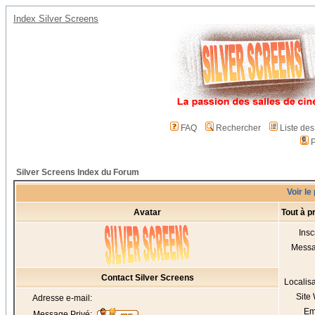
Index Silver Screens
FAQ
Rechercher
Liste de
P
Silver Screens Index du Forum
Voir le
Avatar
Tout à p
Insc
Mess
Contact Silver Screens
Localis
Site
Adresse e-mail:
Em
Message Privé: