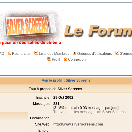
AQ
Rechercher
Liste des Membres
Groupes d'utilisateurs
S'enreg
Profil
Connexion
Voir le profil :: Silver Screens
Tout à propos de Silver Screens
Inscrit le:
29 Oct 2002
Messages:
231
[3.18% du total / 0.03 messages par jour]
Trouver tous les messages de Silver Screens
Localisation:
Site Web:
http://www.silverscreens.com
Emploi: