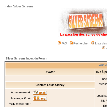
Index Silver Screens
FAQ
Rechercher
Liste de
P
Silver Screens Index du Forum
Voir l
Avatar
Tout à p
Insc
Mess
Contact Louis Sidney
Adresse e-mail:
Localis
Message Privé:
Site
MSN Messenger:
Em