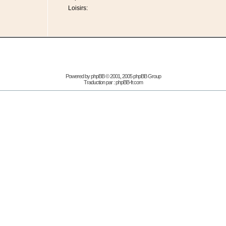
Loisirs:
Powered by
phpBB
© 2001, 2005 phpBB Group
Traduction par :
phpBB-fr.com