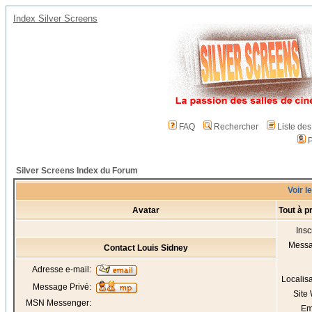
Index Silver Screens
FAQ
Rechercher
Liste de
P
Silver Screens Index du Forum
Voir l
Avatar
Tout à p
Insc
Mess
Contact Louis Sidney
Adresse e-mail:
Localis
Message Privé:
Site
MSN Messenger:
Em