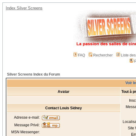
Index Silver Screens
FAQ
Rechercher
Liste de
P
Silver Screens Index du Forum
Voir l
Avatar
Tout à p
Insc
Mess
Contact Louis Sidney
Adresse e-mail:
Localis
Message Privé:
Site
MSN Messenger:
Em