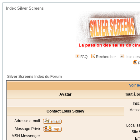
Index Silver Screens
FAQ
Rechercher
Liste de
P
Silver Screens Index du Forum
Voir l
Avatar
Tout à p
Insc
Mess
Contact Louis Sidney
Adresse e-mail:
Localis
Message Privé:
Site
MSN Messenger:
Em