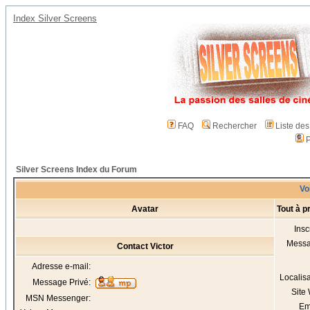
Index Silver Screens
FAQ
Rechercher
Liste de
P
Silver Screens Index du Forum
Voi
Avatar
Tout à p
Insc
Mess
Contact Victor
Adresse e-mail:
Localis
Message Privé:
Site
MSN Messenger:
Em