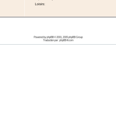
Loisirs:
Powered by
phpBB
© 2001, 2005 phpBB Group
Traduction par :
phpBB-fr.com