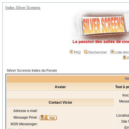
Index Silver Screens
FAQ
Rechercher
Liste de
P
Silver Screens Index du Forum
Voi
Avatar
Tout à p
Insc
Mess
Contact Victor
Adresse e-mail:
Localis
Message Privé:
Site
MSN Messenger:
Em