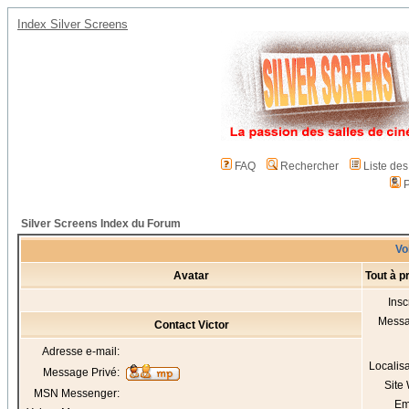
Index Silver Screens
FAQ
Rechercher
Liste de
P
Silver Screens Index du Forum
Voi
Avatar
Tout à p
Insc
Mess
Contact Victor
Adresse e-mail:
Localis
Message Privé:
Site
MSN Messenger:
Em