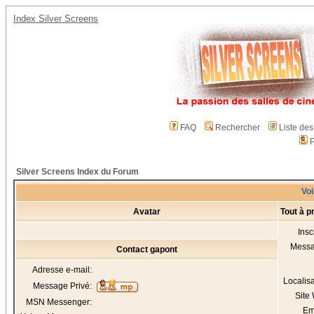
Index Silver Screens
FAQ
Rechercher
Liste de
P
Silver Screens Index du Forum
Voi
Avatar
Tout à p
Insc
Mess
Contact gapont
Adresse e-mail:
Localis
Message Privé:
Site
MSN Messenger:
Em