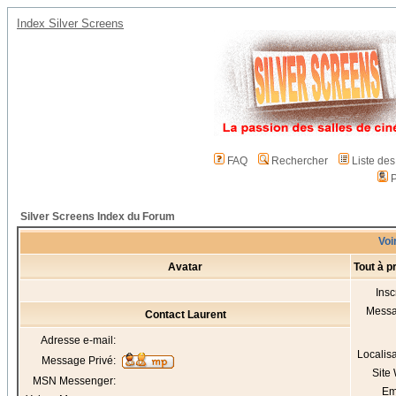
Index Silver Screens
FAQ
Rechercher
Liste de
P
Silver Screens Index du Forum
Voir
Avatar
Tout à p
Insc
Mess
Contact Laurent
Adresse e-mail:
Localis
Message Privé:
Site
MSN Messenger:
Em