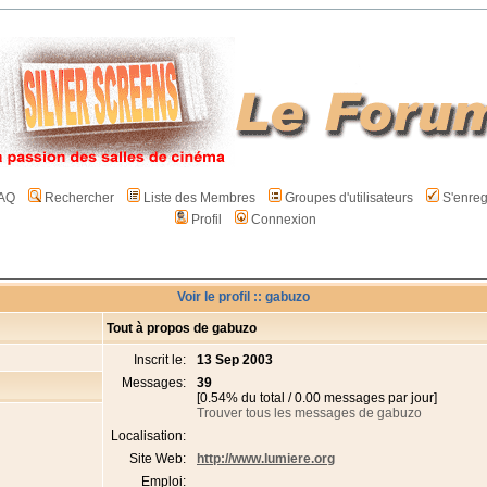
AQ
Rechercher
Liste des Membres
Groupes d'utilisateurs
S'enreg
Profil
Connexion
Voir le profil :: gabuzo
Tout à propos de gabuzo
Inscrit le:
13 Sep 2003
Messages:
39
[0.54% du total / 0.00 messages par jour]
Trouver tous les messages de gabuzo
Localisation:
Site Web:
http://www.lumiere.org
Emploi: