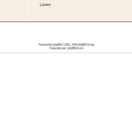
Loisirs:
Powered by
phpBB
© 2001, 2005 phpBB Group
Traduction par :
phpBB-fr.com