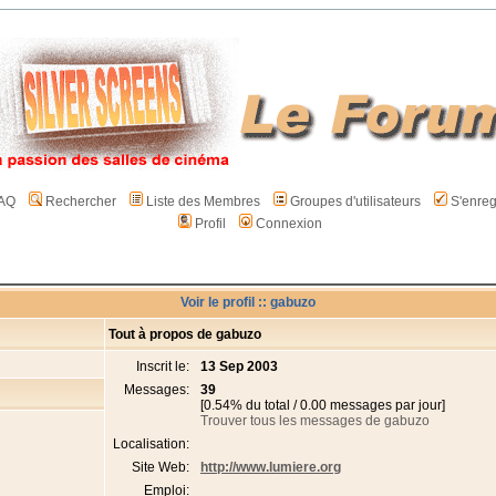
AQ
Rechercher
Liste des Membres
Groupes d'utilisateurs
S'enreg
Profil
Connexion
Voir le profil :: gabuzo
Tout à propos de gabuzo
Inscrit le:
13 Sep 2003
Messages:
39
[0.54% du total / 0.00 messages par jour]
Trouver tous les messages de gabuzo
Localisation:
Site Web:
http://www.lumiere.org
Emploi: