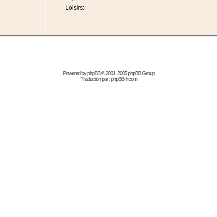
Loisirs:
Powered by
phpBB
© 2001, 2005 phpBB Group
Traduction par :
phpBB-fr.com