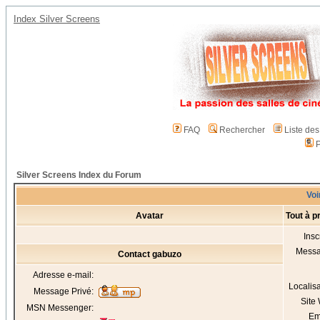
Index Silver Screens
FAQ
Rechercher
Liste de
P
Silver Screens Index du Forum
Voi
Avatar
Tout à p
Insc
Mess
Contact gabuzo
Adresse e-mail:
Localis
Message Privé:
Site
MSN Messenger:
Em