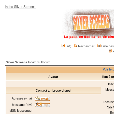
Index Silver Screens
FAQ
Rechercher
Liste de
P
Silver Screens Index du Forum
Voir le 
Avatar
Tout à 
Insc
Mess
Contact ambrose chapel
Adresse e-mail:
Localis
Message Privé:
Site
MSN Messenger:
Em