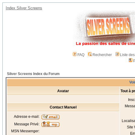
Index Silver Screens
FAQ
Rechercher
Liste de
P
Silver Screens Index du Forum
Voi
Avatar
Tout à p
Insc
Mess
Contact Manuel
Adresse e-mail:
Localis
Message Privé:
Site
MSN Messenger:
Em