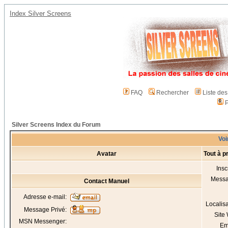
Index Silver Screens
FAQ
Rechercher
Liste de
P
Silver Screens Index du Forum
Voi
Avatar
Tout à p
Insc
Mess
Contact Manuel
Adresse e-mail:
Localis
Message Privé:
Site
MSN Messenger:
Em