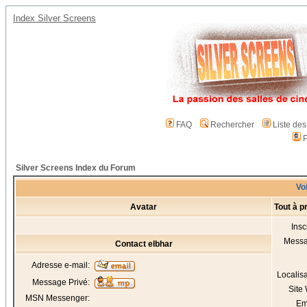
Index Silver Screens
FAQ
Rechercher
Liste de
P
Silver Screens Index du Forum
Voi
Avatar
Tout à p
Insc
Mess
Contact elbhar
Adresse e-mail:
Localis
Message Privé:
Site
MSN Messenger:
Em