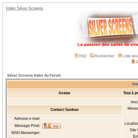
Index Silver Screens
FAQ
Rechercher
Liste de
P
Silver Screens Index du Forum
Voi
Avatar
Tout à 
Insc
Mess
Contact Sankao
Adresse e-mail:
Localis
Message Privé:
Site
MSN Messenger:
Em