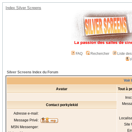
Index Silver Screens
FAQ
Rechercher
Liste de
P
Silver Screens Index du Forum
Voir 
Avatar
Tout à p
Insc
Mess
Contact porkylekid
Adresse e-mail:
Localis
Message Privé:
Site
MSN Messenger:
Em