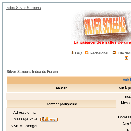
Index Silver Screens
FAQ
Rechercher
Liste de
P
Silver Screens Index du Forum
Voir 
Avatar
Tout à p
Insc
Mess
Contact porkylekid
Adresse e-mail:
Localis
Message Privé:
Site
MSN Messenger:
Em