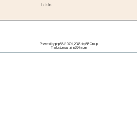
Loisirs:
Powered by
phpBB
© 2001, 2005 phpBB Group
Traduction par :
phpBB-fr.com