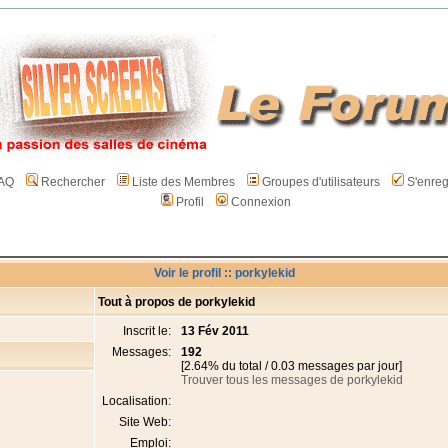
AQ
Rechercher
Liste des Membres
Groupes d'utilisateurs
S'enreg
Profil
Connexion
Voir le profil :: porkylekid
Tout à propos de porkylekid
Inscrit le:
13 Fév 2011
Messages:
192
[2.64% du total / 0.03 messages par jour]
Trouver tous les messages de porkylekid
Localisation:
Site Web:
Emploi: