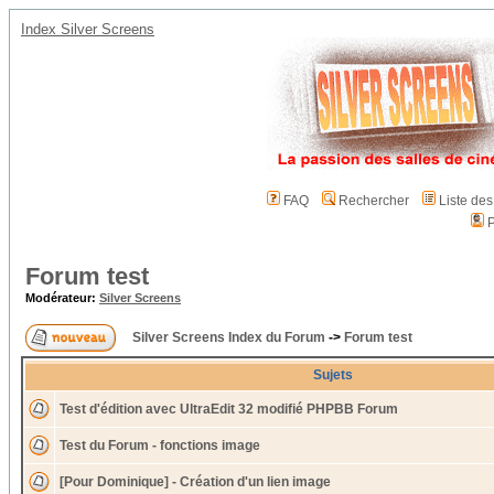
Index Silver Screens
FAQ
Rechercher
Liste de
P
Forum test
Modérateur:
Silver Screens
Silver Screens Index du Forum
->
Forum test
Sujets
Test d'édition avec UltraEdit 32 modifié PHPBB Forum
Test du Forum - fonctions image
[Pour Dominique] - Création d'un lien image