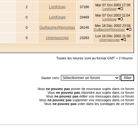
Mar 07 Oct 2003 17:39
LenKinap
2
37186
LenKinap
Mar 07 Oct 2003 11:04
LenKinap
0
29469
LenKinap
Mer 18 Déc 2002 23:56
Guillaume@kinomax
0
28145
Guillaume@kinomax
Lun 16 Déc 2002 11:30
cinemascope
0
23283
cinemascope
Toutes les heures sont au format GMT + 2 Heures
Sauter vers:
Vous
ne pouvez pas
poster de nouveaux sujets dans ce forum
Vous
ne pouvez pas
répondre aux sujets dans ce forum
Vous
ne pouvez pas
éditer vos messages dans ce forum
Vous
ne pouvez pas
supprimer vos messages dans ce forum
Vous
ne pouvez pas
voter dans les sondages de ce forum