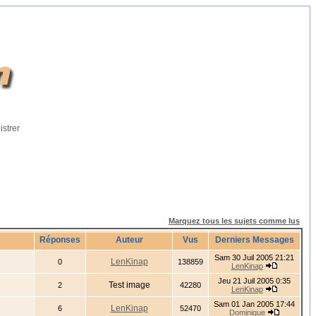
istrer
Marquez tous les sujets comme lus
Réponses
Auteur
Vus
Derniers Messages
Sam 30 Juil 2005 21:21
LenKinap
0
138859
LenKinap
Jeu 21 Juil 2005 0:35
Test image
2
42280
LenKinap
Sam 01 Jan 2005 17:44
LenKinap
6
52470
Dominique