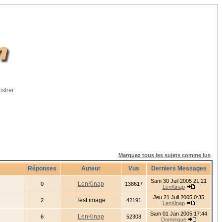
istrer
Marquez tous les sujets comme lus
Réponses
Auteur
Vus
Derniers Messages
Sam 30 Juil 2005 21:21
LenKinap
0
138617
LenKinap
Jeu 21 Juil 2005 0:35
Test image
2
42191
LenKinap
Sam 01 Jan 2005 17:44
LenKinap
6
52308
Dominique