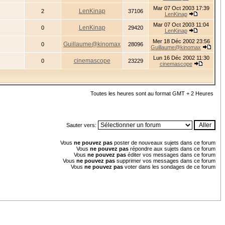
Mar 07 Oct 2003 17:39
LenKinap
2
37106
LenKinap
Mar 07 Oct 2003 11:04
LenKinap
0
29420
LenKinap
Mer 18 Déc 2002 23:56
Guillaume@kinomax
0
28096
Guillaume@kinomax
Lun 16 Déc 2002 11:30
cinemascope
0
23229
cinemascope
Toutes les heures sont au format GMT + 2 Heures
Sauter vers:
Vous
ne pouvez pas
poster de nouveaux sujets dans ce forum
Vous
ne pouvez pas
répondre aux sujets dans ce forum
Vous
ne pouvez pas
éditer vos messages dans ce forum
Vous
ne pouvez pas
supprimer vos messages dans ce forum
Vous
ne pouvez pas
voter dans les sondages de ce forum