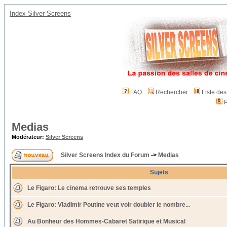
Index Silver Screens
FAQ
Rechercher
Liste de
P
Medias
Modérateur:
Silver Screens
Silver Screens Index du Forum
->
Medias
Sujets
Le Figaro: Le cinema retrouve ses temples
Le Figaro: Vladimir Poutine veut voir doubler le nombre...
Au Bonheur des Hommes-Cabaret Satirique et Musical