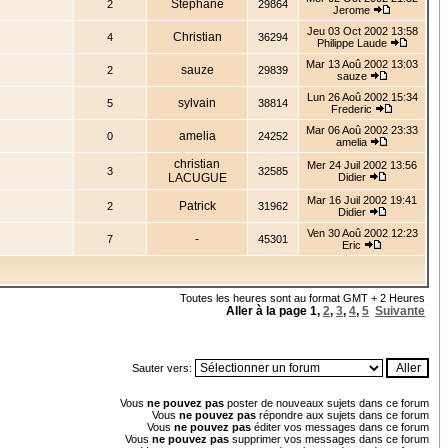
Stéphane
2
29864
Jerome
Jeu 03 Oct 2002 13:58
Christian
4
36294
Philippe Laude
Mar 13 Aoû 2002 13:03
sauze
2
29839
sauze
Lun 26 Aoû 2002 15:34
sylvain
5
38814
Frederic
Mar 06 Aoû 2002 23:33
amelia
0
24252
amelia
christian
Mer 24 Juil 2002 13:56
3
32585
LACUGUE
Didier
Mar 16 Juil 2002 19:41
Patrick
2
31962
Didier
Ven 30 Aoû 2002 12:23
-
7
45301
Eric
Toutes les heures sont au format GMT + 2 Heures
Aller à la page
1
,
2
,
3
,
4
,
5
Suivante
Sauter vers:
Vous
ne pouvez pas
poster de nouveaux sujets dans ce forum
Vous
ne pouvez pas
répondre aux sujets dans ce forum
Vous
ne pouvez pas
éditer vos messages dans ce forum
Vous
ne pouvez pas
supprimer vos messages dans ce forum