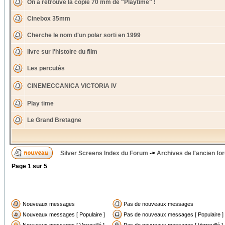
On a retrouvé la copie 70 mm de "Playtime" !
Cinebox 35mm
Cherche le nom d'un polar sorti en 1999
livre sur l'histoire du film
Les percutés
CINEMECCANICA VICTORIA IV
Play time
Le Grand Bretagne
Silver Screens Index du Forum
->
Archives de l'ancien fo
Page
1
sur
5
Nouveaux messages
Pas de nouveaux messages
Nouveaux messages [ Populaire ]
Pas de nouveaux messages [ Populaire ]