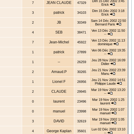
Dim 15 Déc 2002 3:45
JEAN CLAUDE
7
47329
Erick
Dim 15 Déc 2002 3:18
patrick
3
34103
Erick
Sam 14 Déc 2002 22:50
JB
2
30349
Bernard Paris
Ven 13 Déc 2002 11:50
SEB
4
38471
--
Ven 13 Déc 2002 11:13
Jean-Michel
7
45922
dominique
Ven 06 Déc 2002 19:35
patrick
1
27899
--
Jeu 28 Nov 2002 16:09
--
1
26259
Didier
Jeu 21 Nov 2002 23:39
Arnaud.P
2
30265
Manu
Jeu 21 Nov 2002 14:51
Lionel F
1
26956
Philippe Laude
Mar 19 Nov 2002 13:20
CLAUDE
2
29945
--
Mar 19 Nov 2002 1:25
laurent
0
23496
laurent
Mar 19 Nov 2002 1:07
manuel
0
23998
manuel
Mar 19 Nov 2002 1:05
DAVID
3
32619
manuel
Lun 02 Déc 2002 13:10
George Kaplan
4
35601
--