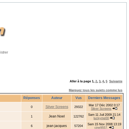
istrer
Aller à la page
1
,
2
,
3
,
4
,
5
Suivante
Marquez tous les sujets comme lus
Réponses
Auteur
Vus
Derniers Messages
Mar 17 Déc 2002 0:17
Silver Screens
0
29322
Silver Screens
Sam 11 Juil 2009 21:14
Jean Noel
1
122762
luckyme00
Sam 15 Nov 2008 13:19
jean jacques
6
57204
cine9557.