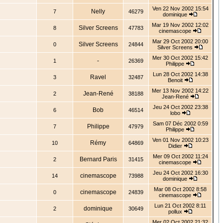
Ven 22 Nov 2002 15:54
Nelly
7
46279
dominique
Mar 19 Nov 2002 12:02
Silver Screens
8
47783
cinemascope
Mar 29 Oct 2002 20:00
Silver Screens
0
24844
Silver Screens
Mer 30 Oct 2002 15:42
-
1
26369
Philippe
Lun 28 Oct 2002 14:38
Ravel
3
32487
Benoit
Mer 13 Nov 2002 14:22
Jean-René
2
38188
Jean-René
Jeu 24 Oct 2002 23:38
Bob
6
46514
lobo
Sam 07 Déc 2002 0:59
Philippe
7
47979
Philippe
Ven 01 Nov 2002 10:23
Rémy
10
64869
Didier
Mer 09 Oct 2002 11:24
Bernard Paris
2
31415
cinemascope
Jeu 24 Oct 2002 16:30
cinemascope
14
73988
dominique
Mar 08 Oct 2002 8:58
cinemascope
0
24839
cinemascope
Lun 21 Oct 2002 8:11
dominique
2
30649
pollux
Mer 02 Oct 2002 21:32