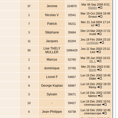
Mar 06 Sep 2005 8:51
Jerome
37
224870
Mattéo
Mar 19 Oct 2004 18:46
Nicolas V
1
32541
Ernest
Mer 21 Juil 2004 17:14
Patrick
7
56211
tcf
Dim 14 Mar 2004 17:21
Stéphane
3
35684
Invité
Jeu 19 Fév 2004 23:10
Jacques
11
82204
LenKinap
Lise THELY
Jeu 11 Sep 2003 23:11
30
1996429
MULLER
Lise
Mar 28 Jan 2003 16:01
Marcus
1
52760
Mr. L
Mer 25 Déc 2002 0:56
dominique
3
37765
Benjh
Lun 16 Déc 2002 19:40
Lionel F
8
54657
Didier
Lun 16 Déc 2002 18:33
George Kaplan
9
56967
Rémy
Lun 16 Déc 2002 13:50
Sylvain
3
35671
fabrice
Lun 16 Déc 2002 10:51
-
10
59427
cinemascope
Lun 16 Déc 2002 10:45
Jean-Philippe
6
43738
cinemascope