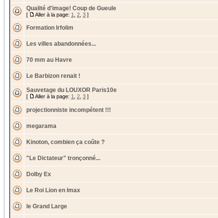
Qualité d'image! Coup de Gueule
[
Aller à la page:
1
,
2
,
3
]
Formation Irfolim
Les villes abandonnées...
70 mm au Havre
Le Barbizon renait !
Sauvetage du LOUXOR Paris10e
[
Aller à la page:
1
,
2
,
3
]
projectionniste incompétent !!!
megarama
Kinoton, combien ça coûte ?
"Le Dictateur" tronçonné...
Dolby Ex
Le Roi Lion en Imax
le Grand Large