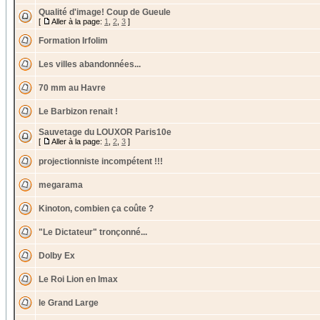
Qualité d'image! Coup de Gueule
[
Aller à la page:
1
,
2
,
3
]
Formation Irfolim
Les villes abandonnées...
70 mm au Havre
Le Barbizon renait !
Sauvetage du LOUXOR Paris10e
[
Aller à la page:
1
,
2
,
3
]
projectionniste incompétent !!!
megarama
Kinoton, combien ça coûte ?
"Le Dictateur" tronçonné...
Dolby Ex
Le Roi Lion en Imax
le Grand Large