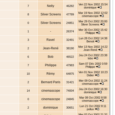
Ven 22 Nov 2002 15:54
Nelly
7
46282
dominique
Mar 19 Nov 2002 12:02
Silver Screens
8
47789
cinemascope
Mar 29 Oct 2002 20:00
Silver Screens
0
24851
Silver Screens
Mer 30 Oct 2002 15:42
-
1
26374
Philippe
Lun 28 Oct 2002 14:38
Ravel
3
32491
Benoit
Mer 13 Nov 2002 14:22
Jean-René
2
38190
Jean-René
Jeu 24 Oct 2002 23:38
Bob
6
46522
lobo
Sam 07 Déc 2002 0:59
Philippe
7
47983
Philippe
Ven 01 Nov 2002 10:23
Rémy
10
64875
Didier
Mer 09 Oct 2002 11:24
Bernard Paris
2
31421
cinemascope
Jeu 24 Oct 2002 16:30
cinemascope
14
74004
dominique
Mar 08 Oct 2002 8:58
cinemascope
0
24845
cinemascope
Lun 21 Oct 2002 8:11
dominique
2
30651
pollux
Mer 02 Oct 2002 21:32