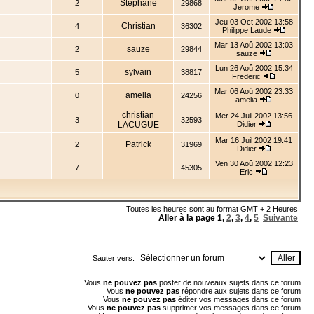
Stéphane
2
29868
Jerome
Jeu 03 Oct 2002 13:58
Christian
4
36302
Philippe Laude
Mar 13 Aoû 2002 13:03
sauze
2
29844
sauze
Lun 26 Aoû 2002 15:34
sylvain
5
38817
Frederic
Mar 06 Aoû 2002 23:33
amelia
0
24256
amelia
christian
Mer 24 Juil 2002 13:56
3
32593
LACUGUE
Didier
Mar 16 Juil 2002 19:41
Patrick
2
31969
Didier
Ven 30 Aoû 2002 12:23
-
7
45305
Eric
Toutes les heures sont au format GMT + 2 Heures
Aller à la page
1
,
2
,
3
,
4
,
5
Suivante
Sauter vers:
Vous
ne pouvez pas
poster de nouveaux sujets dans ce forum
Vous
ne pouvez pas
répondre aux sujets dans ce forum
Vous
ne pouvez pas
éditer vos messages dans ce forum
Vous
ne pouvez pas
supprimer vos messages dans ce forum