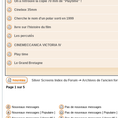
On a retrouvé la copie 70 mm de "Playtime" !
Cinebox 35mm
Cherche le nom d'un polar sorti en 1999
livre sur l'histoire du film
Les percutés
CINEMECCANICA VICTORIA IV
Play time
Le Grand Bretagne
Silver Screens Index du Forum
->
Archives de l'ancien fo
Page
1
sur
5
Nouveaux messages
Pas de nouveaux messages
Nouveaux messages [ Populaire ]
Pas de nouveaux messages [ Populaire ]