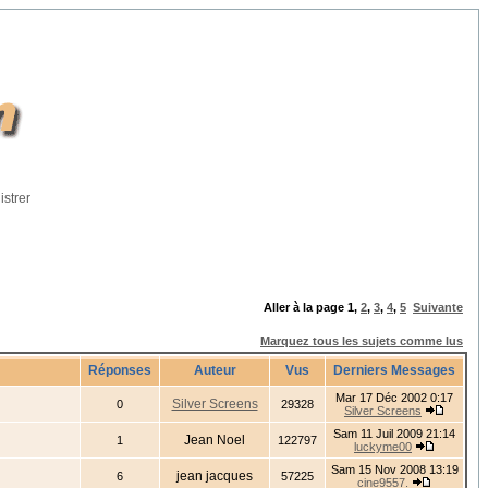
istrer
Aller à la page
1
,
2
,
3
,
4
,
5
Suivante
Marquez tous les sujets comme lus
Réponses
Auteur
Vus
Derniers Messages
Mar 17 Déc 2002 0:17
Silver Screens
0
29328
Silver Screens
Sam 11 Juil 2009 21:14
Jean Noel
1
122797
luckyme00
Sam 15 Nov 2008 13:19
jean jacques
6
57225
cine9557.