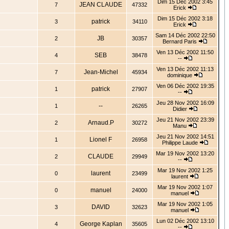
Dim 15 Déc 2002 3:45
JEAN CLAUDE
7
47332
Erick
Dim 15 Déc 2002 3:18
patrick
3
34110
Erick
Sam 14 Déc 2002 22:50
JB
2
30357
Bernard Paris
Ven 13 Déc 2002 11:50
SEB
4
38478
--
Ven 13 Déc 2002 11:13
Jean-Michel
7
45934
dominique
Ven 06 Déc 2002 19:35
patrick
1
27907
--
Jeu 28 Nov 2002 16:09
--
1
26265
Didier
Jeu 21 Nov 2002 23:39
Arnaud.P
2
30272
Manu
Jeu 21 Nov 2002 14:51
Lionel F
1
26958
Philippe Laude
Mar 19 Nov 2002 13:20
CLAUDE
2
29949
--
Mar 19 Nov 2002 1:25
laurent
0
23499
laurent
Mar 19 Nov 2002 1:07
manuel
0
24000
manuel
Mar 19 Nov 2002 1:05
DAVID
3
32623
manuel
Lun 02 Déc 2002 13:10
George Kaplan
4
35605
--