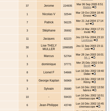
Mar 06 Sep 2005 8:51
Jerome
37
224935
Mattéo
Mar 19 Oct 2004 18:46
Nicolas V
1
32544
Ernest
Mer 21 Juil 2004 17:14
Patrick
7
56225
tcf
Dim 14 Mar 2004 17:21
Stéphane
3
35692
Invité
Jeu 19 Fév 2004 23:10
Jacques
11
82223
LenKinap
Lise THELY
Jeu 11 Sep 2003 23:11
30
1996585
MULLER
Lise
Mar 28 Jan 2003 16:01
Marcus
1
52764
Mr. L
Mer 25 Déc 2002 0:56
dominique
3
37771
Benjh
Lun 16 Déc 2002 19:40
Lionel F
8
54666
Didier
Lun 16 Déc 2002 18:33
George Kaplan
9
56969
Rémy
Lun 16 Déc 2002 13:50
Sylvain
3
35680
fabrice
Lun 16 Déc 2002 10:51
-
10
59433
cinemascope
Lun 16 Déc 2002 10:45
Jean-Philippe
6
43749
cinemascope