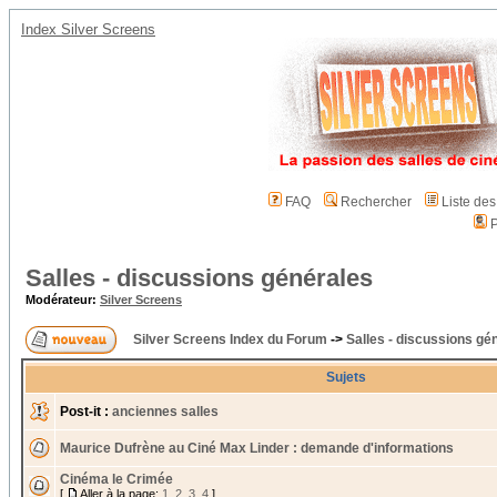
Index Silver Screens
FAQ
Rechercher
Liste de
P
Salles - discussions générales
Modérateur:
Silver Screens
Silver Screens Index du Forum
->
Salles - discussions gé
Sujets
Post-it :
anciennes salles
Maurice Dufrène au Ciné Max Linder : demande d'informations
Cinéma le Crimée
[
Aller à la page:
1
,
2
,
3
,
4
]