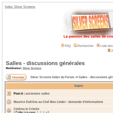
Index Silver Screens
FAQ
Rechercher
Liste de
P
Salles - discussions générales
Modérateur:
Silver Screens
Silver Screens Index du Forum
->
Salles - discussions gé
Sujets
Post-it :
anciennes salles
Maurice Dufrène au Ciné Max Linder : demande d'informations
Cinéma le Crimée
[
Aller à la page:
1
,
2
,
3
,
4
]