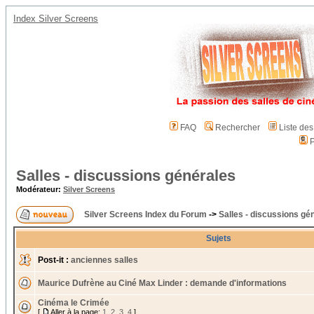
Index Silver Screens
FAQ
Rechercher
Liste de
P
Salles - discussions générales
Modérateur:
Silver Screens
Silver Screens Index du Forum
->
Salles - discussions gé
Sujets
Post-it :
anciennes salles
Maurice Dufrène au Ciné Max Linder : demande d'informations
Cinéma le Crimée
[
Aller à la page:
1
,
2
,
3
,
4
]