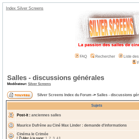
Index Silver Screens
FAQ
Rechercher
Liste de
P
Salles - discussions générales
Modérateur:
Silver Screens
Silver Screens Index du Forum
->
Salles - discussions gé
Sujets
Post-it :
anciennes salles
Maurice Dufrène au Ciné Max Linder : demande d'informations
Cinéma le Crimée
[
Aller à la page:
1
,
2
,
3
,
4
]