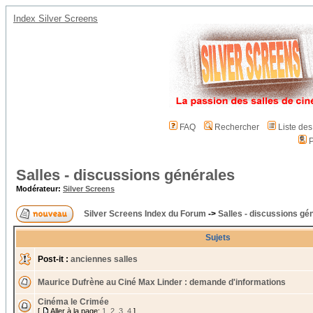
Index Silver Screens
FAQ
Rechercher
Liste de
P
Salles - discussions générales
Modérateur:
Silver Screens
Silver Screens Index du Forum
->
Salles - discussions gé
Sujets
Post-it :
anciennes salles
Maurice Dufrène au Ciné Max Linder : demande d'informations
Cinéma le Crimée
[
Aller à la page:
1
,
2
,
3
,
4
]