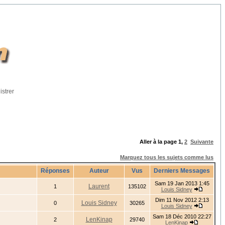
istrer
Aller à la page
1
,
2
Suivante
Marquez tous les sujets comme lus
Réponses
Auteur
Vus
Derniers Messages
Sam 19 Jan 2013 1:45
Laurent
1
135102
Louis Sidney
Dim 11 Nov 2012 2:13
Louis Sidney
0
30265
Louis Sidney
Sam 18 Déc 2010 22:27
LenKinap
2
29740
LenKinap