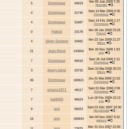
Ven 05 Juin 2009 7:25
Dominique
5
34919
Manolito
Sam 14 Mar 2009 0:35
Dominique
4
31745
Dominique
Sam 14 Fév 2009 1:17
Dominique
4
31687
Dominique
Ven 30 Jan 2009 23:25
Patrick
0
23178
Patrick
Ven 23 Jan 2009 21:27
Silver Screens
4
33492
Mikes
Mer 26 Nov 2008 1:03
Jean-René
21
143663
proj
Sam 26 Juil 2008 2:12
Dominique
7
45618
Dominique
Sam 10 Mai 2008 20:23
thierry béné
3
33732
Mikes
Jeu 01 Mai 2008 21:53
Dominique
36
169621
Dominique
Sam 01 Mar 2008 2:06
ornano1871
7
48117
Dominique
Lun 18 Fév 2008 10:13
hal9000
7
46624
zou
Sam 01 Déc 2007 10:30
proj
9
56023
Nicodonald
Ven 09 Nov 2007 8:32
proj
16
185843
gabuzo
Mer 31 Oct 2007 22:00
proj
11
72875