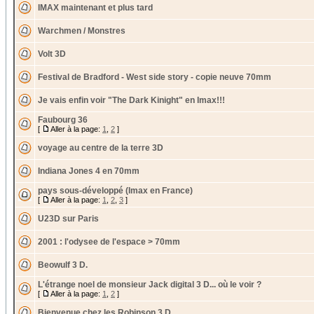
IMAX maintenant et plus tard
Warchmen / Monstres
Volt 3D
Festival de Bradford - West side story - copie neuve 70mm
Je vais enfin voir "The Dark Kinight" en Imax!!!
Faubourg 36
[
Aller à la page:
1
,
2
]
voyage au centre de la terre 3D
Indiana Jones 4 en 70mm
pays sous-développé (Imax en France)
[
Aller à la page:
1
,
2
,
3
]
U23D sur Paris
2001 : l'odysee de l'espace > 70mm
Beowulf 3 D.
L'étrange noel de monsieur Jack digital 3 D... où le voir ?
[
Aller à la page:
1
,
2
]
Bienvenue chez les Robinson 3 D