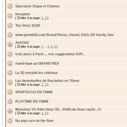
Spectacle Orgue et Cinema
Inception
[
Aller à la page:
1
,
2
]
Toy Story 3(3)D
www.goonb2b.com Brand Purse, chanel, D&G, ED Hardy, Guc
AVATAR
[
Aller à la page:
1
...
3
,
4
,
5
]
trois jours à Paris ... vos suggestions SVP...
numérique au GRAND REX
La 3D envahit les cinémas
Les demoiselles de Rochefort en 70mm
[
Aller à la page:
1
,
2
]
SPARTACUS EN 70MM
PLAYTIME EN 70MM
Monstres VS Alien Imax 3D... Pellicule Imax rayée...!!!
[
Aller à la page:
1
,
2
]
No pop corn on the floor