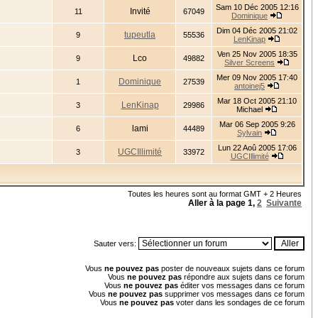
Sam 10 Déc 2005 12:16
Invité
11
67049
Dominique
Dim 04 Déc 2005 21:02
tupeutla
9
55536
LenKinap
Ven 25 Nov 2005 18:35
Lco
9
49882
Silver Screens
Mer 09 Nov 2005 17:40
Dominique
1
27539
antoinej5
Mar 18 Oct 2005 21:10
LenKinap
3
29986
Michael
Mar 06 Sep 2005 9:26
lami
6
44489
Sylvain
Lun 22 Aoû 2005 17:06
UGCIllimité
3
33972
UGCIllimité
Toutes les heures sont au format GMT + 2 Heures
Aller à la page
1
,
2
Suivante
Sauter vers:
Vous
ne pouvez pas
poster de nouveaux sujets dans ce forum
Vous
ne pouvez pas
répondre aux sujets dans ce forum
Vous
ne pouvez pas
éditer vos messages dans ce forum
Vous
ne pouvez pas
supprimer vos messages dans ce forum
Vous
ne pouvez pas
voter dans les sondages de ce forum