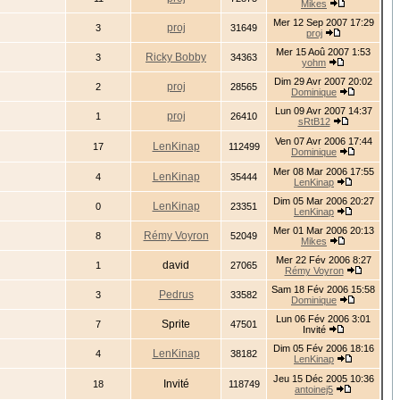
Mikes
Mer 12 Sep 2007 17:29
proj
3
31649
proj
Mer 15 Aoû 2007 1:53
Ricky Bobby
3
34363
yohm
Dim 29 Avr 2007 20:02
proj
2
28565
Dominique
Lun 09 Avr 2007 14:37
proj
1
26410
sRtB12
Ven 07 Avr 2006 17:44
LenKinap
17
112499
Dominique
Mer 08 Mar 2006 17:55
LenKinap
4
35444
LenKinap
Dim 05 Mar 2006 20:27
LenKinap
0
23351
LenKinap
Mer 01 Mar 2006 20:13
Rémy Voyron
8
52049
Mikes
Mer 22 Fév 2006 8:27
david
1
27065
Rémy Voyron
Sam 18 Fév 2006 15:58
Pedrus
3
33582
Dominique
Lun 06 Fév 2006 3:01
Sprite
7
47501
Invité
Dim 05 Fév 2006 18:16
LenKinap
4
38182
LenKinap
Jeu 15 Déc 2005 10:36
Invité
18
118749
antoinej5