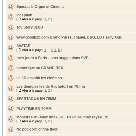
Spectacle Orgue et Cinema
Inception
[
Aller à la page:
1
,
2
]
Toy Story 3(3)D
www.goonb2b.com Brand Purse, chanel, D&G, ED Hardy, Guc
AVATAR
[
Aller à la page:
1
...
3
,
4
,
5
]
trois jours à Paris ... vos suggestions SVP...
numérique au GRAND REX
La 3D envahit les cinémas
Les demoiselles de Rochefort en 70mm
[
Aller à la page:
1
,
2
]
SPARTACUS EN 70MM
PLAYTIME EN 70MM
Monstres VS Alien Imax 3D... Pellicule Imax rayée...!!!
[
Aller à la page:
1
,
2
]
No pop corn on the floor