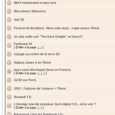
IMAX maintenant et plus tard
Warchmen / Monstres
Volt 3D
Festival de Bradford - West side story - copie neuve 70mm
Je vais enfin voir "The Dark Kinight" en Imax!!!
Faubourg 36
[
Aller à la page:
1
,
2
]
voyage au centre de la terre 3D
Indiana Jones 4 en 70mm
pays sous-développé (Imax en France)
[
Aller à la page:
1
,
2
,
3
]
U23D sur Paris
2001 : l'odysee de l'espace > 70mm
Beowulf 3 D.
L'étrange noel de monsieur Jack digital 3 D... où le voir ?
[
Aller à la page:
1
,
2
]
Bienvenue chez les Robinson 3 D