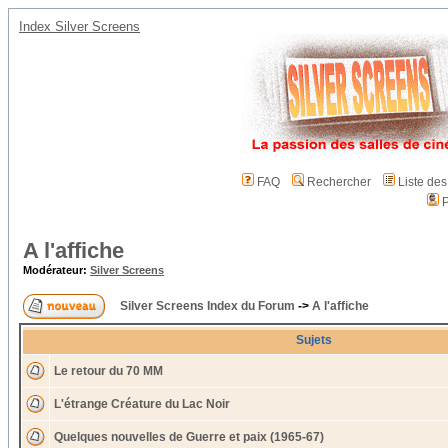
Index Silver Screens
FAQ
Rechercher
Liste de
P
A l'affiche
Modérateur:
Silver Screens
Silver Screens Index du Forum
->
A l'affiche
Sujets
Le retour du 70 MM
L'étrange Créature du Lac Noir
Quelques nouvelles de Guerre et paix (1965-67)