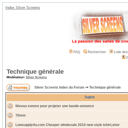
Index Silver Screens
FAQ
Rechercher
Liste de
P
Technique générale
Modérateur:
Silver Screens
Silver Screens Index du Forum
->
Technique générale
Sujets
Niveau sonore pour projeter une bande-annonce
70mm
Lowsupply4u.com Cheaper wholesale 2010 new style tshirt,shor