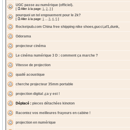
UGC passe au numérique (officiel).
[
Aller à la page:
1
,
2
,
3
]
pourquoi un tel engouement pour le 2k?
[
Aller à la page:
1
...
3
,
4
,
5
]
Rocketpub.com China free shipping nike shoes,gucci,af1,dunk,
Odorama
projecteur cinéma
Le cinéma numérique 3 D : comment ça marche ?
Vitesse de projection
quailé acoustique
cherche projecteur 35mm portable
projection digital ,ça y est !
Déplacé :
pieces détachées kinoton
Racontez vos meilleures frayeurs en cabine !
projection en numérique