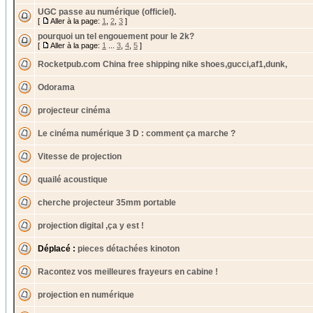
UGC passe au numérique (officiel).
[
Aller à la page:
1
,
2
,
3
]
pourquoi un tel engouement pour le 2k?
[
Aller à la page:
1
...
3
,
4
,
5
]
Rocketpub.com China free shipping nike shoes,gucci,af1,dunk,
Odorama
projecteur cinéma
Le cinéma numérique 3 D : comment ça marche ?
Vitesse de projection
quailé acoustique
cherche projecteur 35mm portable
projection digital ,ça y est !
Déplacé :
pieces détachées kinoton
Racontez vos meilleures frayeurs en cabine !
projection en numérique