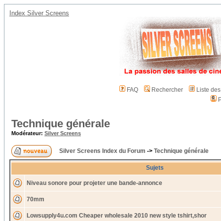
Index Silver Screens
FAQ
Rechercher
Liste de
P
Technique générale
Modérateur:
Silver Screens
Silver Screens Index du Forum
->
Technique générale
Sujets
Niveau sonore pour projeter une bande-annonce
70mm
Lowsupply4u.com Cheaper wholesale 2010 new style tshirt,shor