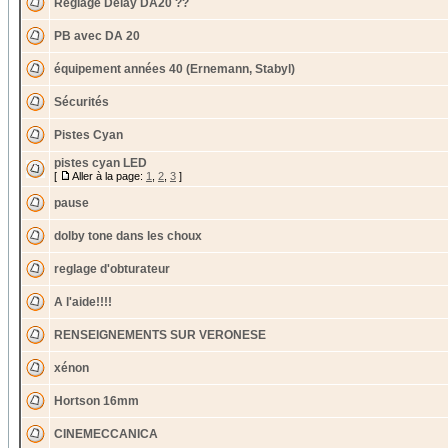
Reglage Delay DA20 ??
PB avec DA 20
équipement années 40 (Ernemann, Stabyl)
Sécurités
Pistes Cyan
pistes cyan LED
[
Aller à la page:
1
,
2
,
3
]
pause
dolby tone dans les choux
reglage d'obturateur
A l'aide!!!!
RENSEIGNEMENTS SUR VERONESE
xénon
Hortson 16mm
CINEMECCANICA