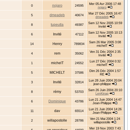
Mer 05 Avr 2006 17:48
nojaro
0
24595
nojaro
Mar 27 Déc 2005 16:47
dmeadeb
5
40674
dmeadeb
Sam 12 Nov 2005 10:59
tupeutla
8
49387
Invité
Sam 12 Nov 2005 10:13
Invité
6
47112
Invité
Sam 26 Mar 2005 3:08
Henry
14
789834
michelT
Ven 31 Déc 2004 2:35
rem
4
35062
Invité
Lun 27 Déc 2004 0:32
michelT
1
24552
michelT
Dim 26 Déc 2004 1:57
MICHELT
5
37586
RE
Lun 28 Juin 2004 20:04
Invité
3
32814
jean-philippe
Sam 26 Juin 2004 20:10
rémy
8
53703
LenKinap
Lun 21 Juin 2004 14:47
Dominique
6
43786
Jean-Philippe
Lun 21 Juin 2004 14:26
dav
11
65514
Jean-Philippe
Ven 21 Mai 2004 1:24
willapostolle
2
28786
willapostolle
Mer 19 Nov 2003 7:43