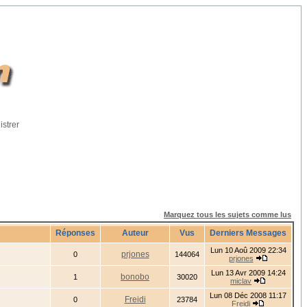
istrer
Marquez tous les sujets comme lus
Réponses
Auteur
Vus
Derniers Messages
Lun 10 Aoû 2009 22:34
prjones
0
144064
prjones
Lun 13 Avr 2009 14:24
bonobo
1
30020
miclav
Lun 08 Déc 2008 11:17
Freidi
0
23784
Freidi