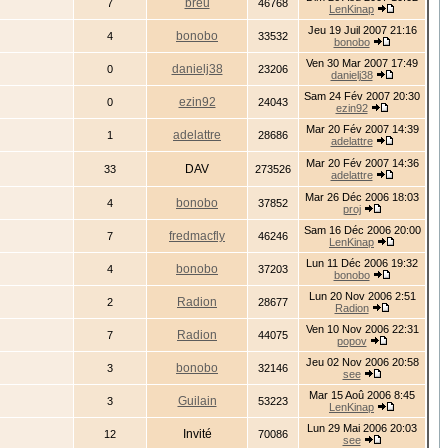
breu
7
46768
LenKinap
Jeu 19 Juil 2007 21:16
bonobo
4
33532
bonobo
Ven 30 Mar 2007 17:49
danielj38
0
23206
danielj38
Sam 24 Fév 2007 20:30
ezin92
0
24043
ezin92
Mar 20 Fév 2007 14:39
adelattre
1
28686
adelattre
Mar 20 Fév 2007 14:36
DAV
33
273526
adelattre
Mar 26 Déc 2006 18:03
bonobo
4
37852
proj
Sam 16 Déc 2006 20:00
fredmacfly
7
46246
LenKinap
Lun 11 Déc 2006 19:32
bonobo
4
37203
bonobo
Lun 20 Nov 2006 2:51
Radion
2
28677
Radion
Ven 10 Nov 2006 22:31
Radion
7
44075
popov
Jeu 02 Nov 2006 20:58
bonobo
3
32146
see
Mar 15 Aoû 2006 8:45
Guilain
3
53223
LenKinap
Lun 29 Mai 2006 20:03
Invité
12
70086
see