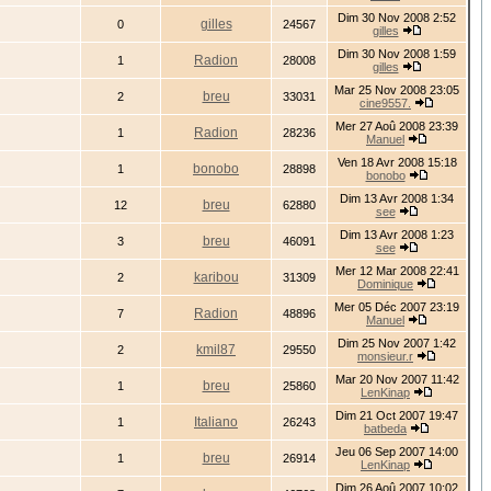
Dim 30 Nov 2008 2:52
gilles
0
24567
gilles
Dim 30 Nov 2008 1:59
Radion
1
28008
gilles
Mar 25 Nov 2008 23:05
breu
2
33031
cine9557.
Mer 27 Aoû 2008 23:39
Radion
1
28236
Manuel
Ven 18 Avr 2008 15:18
bonobo
1
28898
bonobo
Dim 13 Avr 2008 1:34
breu
12
62880
see
Dim 13 Avr 2008 1:23
breu
3
46091
see
Mer 12 Mar 2008 22:41
karibou
2
31309
Dominique
Mer 05 Déc 2007 23:19
Radion
7
48896
Manuel
Dim 25 Nov 2007 1:42
kmil87
2
29550
monsieur.r
Mar 20 Nov 2007 11:42
breu
1
25860
LenKinap
Dim 21 Oct 2007 19:47
Italiano
1
26243
batbeda
Jeu 06 Sep 2007 14:00
breu
1
26914
LenKinap
Dim 26 Aoû 2007 10:02