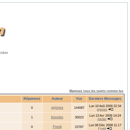
istrer
Marquez tous les sujets comme lus
Réponses
Auteur
Vus
Derniers Messages
Lun 10 Aoû 2009 22:34
prjones
0
144087
prjones
Lun 13 Avr 2009 14:24
bonobo
1
30023
miclav
Lun 08 Déc 2008 11:17
Freidi
0
23787
Freidi