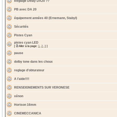
Reglage Delay DA20 ??
PB avec DA 20
équipement années 40 (Ernemann, Stabyl)
Sécurités
Pistes Cyan
pistes cyan LED
[
Aller à la page:
1
,
2
,
3
]
pause
dolby tone dans les choux
reglage d'obturateur
A l'aide!!!!
RENSEIGNEMENTS SUR VERONESE
xénon
Hortson 16mm
CINEMECCANICA