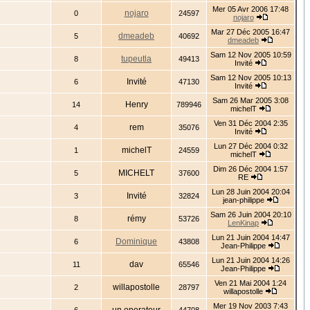
Mer 05 Avr 2006 17:48
nojaro
0
24597
nojaro
Mar 27 Déc 2005 16:47
dmeadeb
5
40692
dmeadeb
Sam 12 Nov 2005 10:59
tupeutla
8
49413
Invité
Sam 12 Nov 2005 10:13
Invité
6
47130
Invité
Sam 26 Mar 2005 3:08
Henry
14
789946
michelT
Ven 31 Déc 2004 2:35
rem
4
35076
Invité
Lun 27 Déc 2004 0:32
michelT
1
24559
michelT
Dim 26 Déc 2004 1:57
MICHELT
5
37600
RE
Lun 28 Juin 2004 20:04
Invité
3
32824
jean-philippe
Sam 26 Juin 2004 20:10
rémy
8
53726
LenKinap
Lun 21 Juin 2004 14:47
Dominique
6
43808
Jean-Philippe
Lun 21 Juin 2004 14:26
dav
11
65546
Jean-Philippe
Ven 21 Mai 2004 1:24
willapostolle
2
28797
willapostolle
Mer 19 Nov 2003 7:43