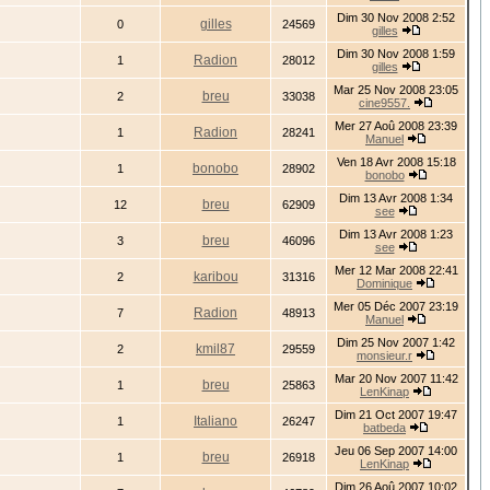
Dim 30 Nov 2008 2:52
gilles
0
24569
gilles
Dim 30 Nov 2008 1:59
Radion
1
28012
gilles
Mar 25 Nov 2008 23:05
breu
2
33038
cine9557.
Mer 27 Aoû 2008 23:39
Radion
1
28241
Manuel
Ven 18 Avr 2008 15:18
bonobo
1
28902
bonobo
Dim 13 Avr 2008 1:34
breu
12
62909
see
Dim 13 Avr 2008 1:23
breu
3
46096
see
Mer 12 Mar 2008 22:41
karibou
2
31316
Dominique
Mer 05 Déc 2007 23:19
Radion
7
48913
Manuel
Dim 25 Nov 2007 1:42
kmil87
2
29559
monsieur.r
Mar 20 Nov 2007 11:42
breu
1
25863
LenKinap
Dim 21 Oct 2007 19:47
Italiano
1
26247
batbeda
Jeu 06 Sep 2007 14:00
breu
1
26918
LenKinap
Dim 26 Aoû 2007 10:02