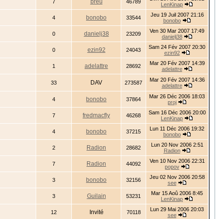
breu
7
46789
LenKinap
Jeu 19 Juil 2007 21:16
bonobo
4
33544
bonobo
Ven 30 Mar 2007 17:49
danielj38
0
23209
danielj38
Sam 24 Fév 2007 20:30
ezin92
0
24043
ezin92
Mar 20 Fév 2007 14:39
adelattre
1
28692
adelattre
Mar 20 Fév 2007 14:36
DAV
33
273587
adelattre
Mar 26 Déc 2006 18:03
bonobo
4
37864
proj
Sam 16 Déc 2006 20:00
fredmacfly
7
46268
LenKinap
Lun 11 Déc 2006 19:32
bonobo
4
37215
bonobo
Lun 20 Nov 2006 2:51
Radion
2
28682
Radion
Ven 10 Nov 2006 22:31
Radion
7
44092
popov
Jeu 02 Nov 2006 20:58
bonobo
3
32156
see
Mar 15 Aoû 2006 8:45
Guilain
3
53231
LenKinap
Lun 29 Mai 2006 20:03
Invité
12
70118
see