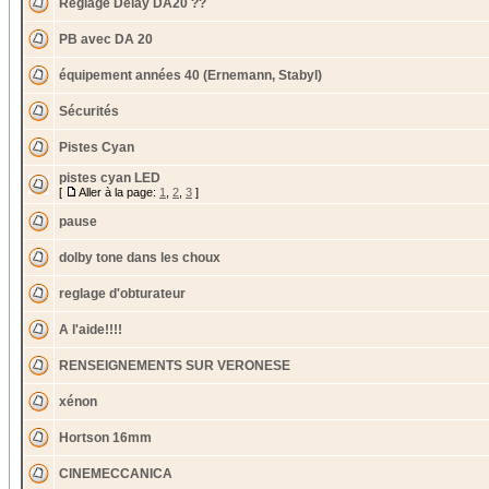
Reglage Delay DA20 ??
PB avec DA 20
équipement années 40 (Ernemann, Stabyl)
Sécurités
Pistes Cyan
pistes cyan LED
[
Aller à la page:
1
,
2
,
3
]
pause
dolby tone dans les choux
reglage d'obturateur
A l'aide!!!!
RENSEIGNEMENTS SUR VERONESE
xénon
Hortson 16mm
CINEMECCANICA