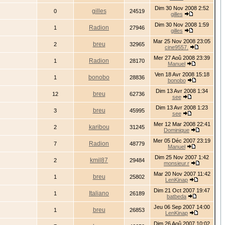
Dim 30 Nov 2008 2:52
gilles
0
24519
gilles
Dim 30 Nov 2008 1:59
Radion
1
27946
gilles
Mar 25 Nov 2008 23:05
breu
2
32965
cine9557.
Mer 27 Aoû 2008 23:39
Radion
1
28170
Manuel
Ven 18 Avr 2008 15:18
bonobo
1
28836
bonobo
Dim 13 Avr 2008 1:34
breu
12
62736
see
Dim 13 Avr 2008 1:23
breu
3
45995
see
Mer 12 Mar 2008 22:41
karibou
2
31245
Dominique
Mer 05 Déc 2007 23:19
Radion
7
48779
Manuel
Dim 25 Nov 2007 1:42
kmil87
2
29484
monsieur.r
Mar 20 Nov 2007 11:42
breu
1
25802
LenKinap
Dim 21 Oct 2007 19:47
Italiano
1
26189
batbeda
Jeu 06 Sep 2007 14:00
breu
1
26853
LenKinap
Dim 26 Aoû 2007 10:02