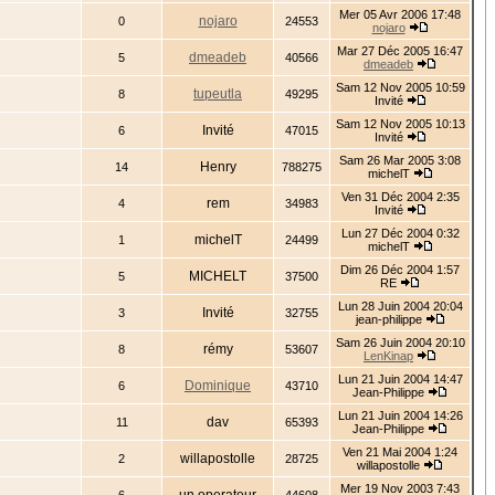
Mer 05 Avr 2006 17:48
nojaro
0
24553
nojaro
Mar 27 Déc 2005 16:47
dmeadeb
5
40566
dmeadeb
Sam 12 Nov 2005 10:59
tupeutla
8
49295
Invité
Sam 12 Nov 2005 10:13
Invité
6
47015
Invité
Sam 26 Mar 2005 3:08
Henry
14
788275
michelT
Ven 31 Déc 2004 2:35
rem
4
34983
Invité
Lun 27 Déc 2004 0:32
michelT
1
24499
michelT
Dim 26 Déc 2004 1:57
MICHELT
5
37500
RE
Lun 28 Juin 2004 20:04
Invité
3
32755
jean-philippe
Sam 26 Juin 2004 20:10
rémy
8
53607
LenKinap
Lun 21 Juin 2004 14:47
Dominique
6
43710
Jean-Philippe
Lun 21 Juin 2004 14:26
dav
11
65393
Jean-Philippe
Ven 21 Mai 2004 1:24
willapostolle
2
28725
willapostolle
Mer 19 Nov 2003 7:43