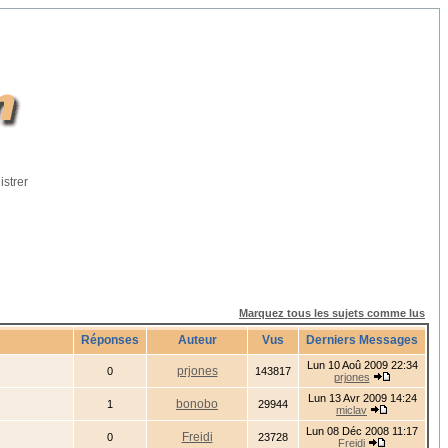
istrer
Marquez tous les sujets comme lus
Réponses
Auteur
Vus
Derniers Messages
Lun 10 Aoû 2009 22:34
prjones
0
143817
prjones
Lun 13 Avr 2009 14:24
bonobo
1
29944
miclav
Lun 08 Déc 2008 11:17
Freidi
0
23728
Freidi