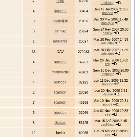
breu
7
46650
LenKinap
Jeu 19 Juil 2007 21:16
bonobo
4
33464
bonobo
Ven 30 Mar 2007 17:49
danielj38
0
23156
danielj38
Sam 24 Fév 2007 20:30
ezin92
0
23994
ezin92
Mar 20 Fév 2007 14:39
adelattre
1
28627
adelattre
Mar 20 Fév 2007 14:36
DAV
33
272933
adelattre
Mar 26 Déc 2006 18:03
bonobo
4
37761
proj
Sam 16 Déc 2006 20:00
fredmacfly
7
46103
LenKinap
Lun 11 Déc 2006 19:32
bonobo
4
37121
bonobo
Lun 20 Nov 2006 2:51
Radion
2
28620
Radion
Ven 10 Nov 2006 22:31
Radion
7
43956
popov
Jeu 02 Nov 2006 20:58
bonobo
3
32069
see
Mar 15 Aoû 2006 8:45
Guilain
3
53125
LenKinap
Lun 29 Mai 2006 20:03
Invité
12
69955
see