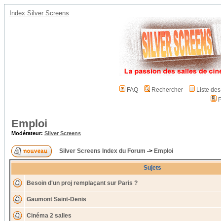
Index Silver Screens
FAQ
Rechercher
Liste de
P
Emploi
Modérateur:
Silver Screens
Silver Screens Index du Forum
->
Emploi
Sujets
Besoin d'un proj remplaçant sur Paris ?
Gaumont Saint-Denis
Cinéma 2 salles