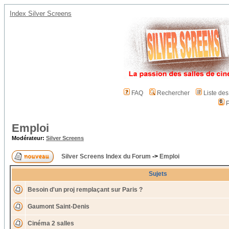
Index Silver Screens
FAQ
Rechercher
Liste de
P
Emploi
Modérateur:
Silver Screens
Silver Screens Index du Forum
->
Emploi
Sujets
Besoin d'un proj remplaçant sur Paris ?
Gaumont Saint-Denis
Cinéma 2 salles