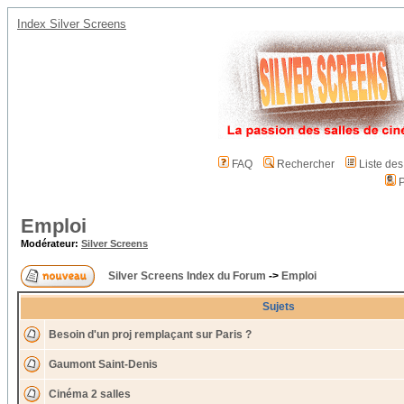
Index Silver Screens
FAQ
Rechercher
Liste de
P
Emploi
Modérateur:
Silver Screens
Silver Screens Index du Forum
->
Emploi
Sujets
Besoin d'un proj remplaçant sur Paris ?
Gaumont Saint-Denis
Cinéma 2 salles